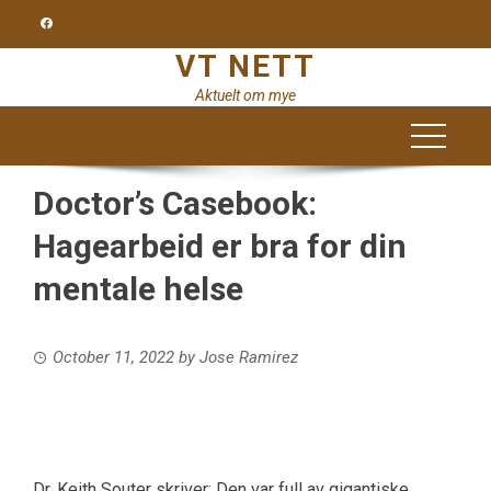
Skip
to
VT NETT
content
Aktuelt om mye
Doctor’s Casebook:
Hagearbeid er bra for din
mentale helse
October 11, 2022
by
Jose Ramirez
Dr. Keith Souter skriver: Den var full av gigantiske