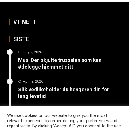
VT NETT
SISTE
July 7, 2026
Mus: Den skjulte trusselen som kan
ødelegge hjemmet ditt
April 9, 2026
Slik vedlikeholder du hengeren din for
lang levetid
March 26, 2026
We use cookies on our website to give you the most
Hvordan bli kvitt maur: Effektive metoder
relevant experience by remembering your preferences and
for skadedyrkontroll hjemme
repeat visits. By clicking “Accept All”, you consent to the use