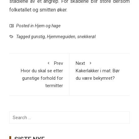
stadiene av et angrep. For skadene blir store dersom
folketallet og smitten øker.
Posted in
Hjem og hage
Tagged
gunstig
,
Hjemmeguiden
,
snekkerøl
Prev
Next
Hvor du skal se etter
Kakerlakker i mat: Bør
gunstige forhold for
du være bekymret?
termitter
Search
for: