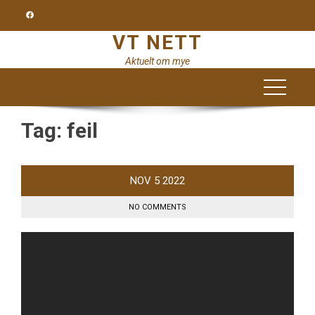
Skip
to
VT NETT
content
Aktuelt om mye
Tag:
feil
NOV
5
2022
NO COMMENTS